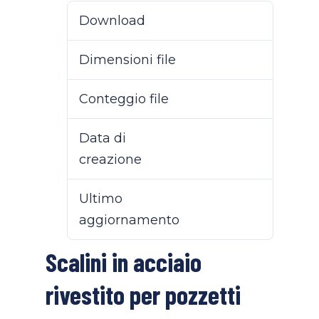
Download
68
Dimensioni file
52 KB
Conteggio file
1
Data di
8 Novembre 2022
creazione
Ultimo
14 Aprile 2025
aggiornamento
Scalini in acciaio
rivestito per pozzetti