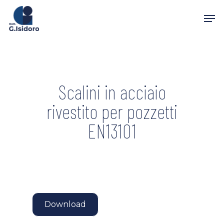
Skip
Men
to
main
content
Scalini in acciaio
rivestito per pozzetti
EN13101
Download