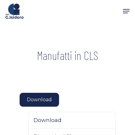
Skip
Men
to
main
content
Manufatti in CLS
Download
Download
909