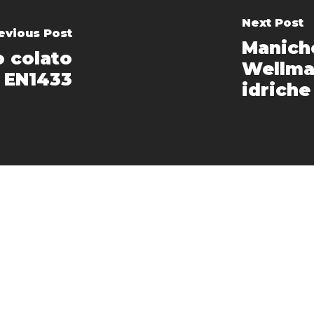
Next Post
evious Post
Manich
o colato
Wellma
EN1433
idriche