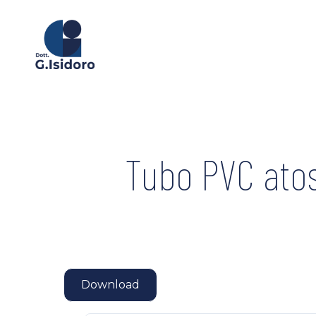
Skip
to
main
content
Tubo PVC atos
Download