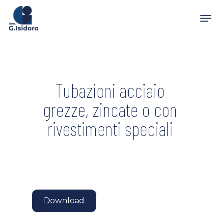
Skip
Men
to
main
content
Tubazioni acciaio
grezze, zincate o con
rivestimenti speciali
Download