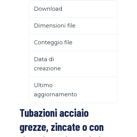
Download
47
Dimensioni file
112.39 KB
Conteggio file
1
Data di
25 Novembre 2022
creazione
Ultimo
14 Aprile 2025
aggiornamento
Tubazioni acciaio
grezze, zincate o con